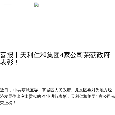
首页
公司概况
公司简介
主营业务
喜报丨天利仁和集团4家公司荣获政府
组织架构
房地产开发
业态展示
表彰！
房产置业服务
精品楼盘
新闻资讯
商业资产管理
优质商业项目
招商合作
近日， 中共芗城区委、芗城区人民政府、龙文区委对为地方经
济发展作出突出贡献的 企业进行表彰，天利仁和集团4 家公司光
物业及多元服务
企业文化
联系我们
荣上榜！