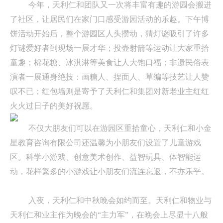
今年，天利仁和团队又一次将丰富有趣的游园会搬进
了社区，让居民们在家门口感受游园活动的乐趣。下午博
饼活动开始后，整个游园区人头攒动，猜灯谜吸引了许多
灯谜爱好者到现场一展才华；投壶射箭等运动让大家重拾
童趣；棉花糖、冰淇淋等美食让人大饱口福；非遗民俗表
演者一展通身绝技：画糖人、捏面人、草编等技艺让人赞
叹不已；红包墙则是寄予了天利仁和集团对新老业主红红
火火过日子的美好祝愿。
不仅大朋友们可以在游园区重拾童心，天利仁和小金
星教育咨询有限公司还温馨为小朋友们设置了儿童游戏
区。科学小游戏、创意美术创作、益智玩具、体智能运
动，花样繁多的小游戏让小朋友们流连忘返，不亦乐乎。
入夜，天利仁和中秋晚会如约而至。天利仁和物业与
天利仁和业主作为晚会的“主力军”，在晚会上尽显十八般