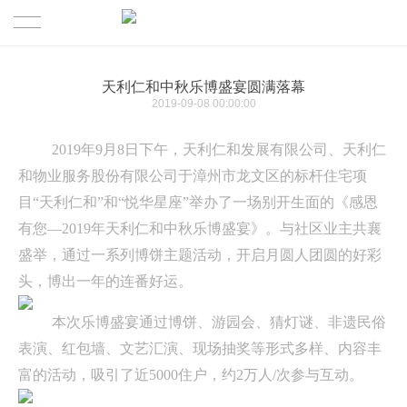
首页
天利仁和中秋乐博盛宴圆满落幕
2019-09-08 00:00:00
公司概况
2019年9月8日下午，天利仁和发展有限公司、天利仁
公司简介
主营业务
和物业服务股份有限公司于漳州市龙文区的标杆住宅项
目“天利仁和”和“悦华星座”举办了一场别开生面的《感恩
组织架构
房地产开发
业态展示
有您—2019年天利仁和中秋乐博盛宴》。与社区业主共襄
盛举，通过一系列博饼主题活动，开启月圆人团圆的好彩
房产置业服务
精品楼盘
新闻资讯
头，博出一年的连番好运。
商业资产管理
优质商业项目
招商合作
本次乐博盛宴通过博饼、游园会、猜灯谜、非遗民俗
表演、红包墙、文艺汇演、现场抽奖等形式多样、内容丰
物业及多元服务
企业文化
联系我们
富的活动，吸引了近5000住户，约2万人/次参与互动。